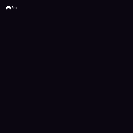
Kraken
Pro