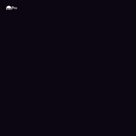
Kraken
Pro