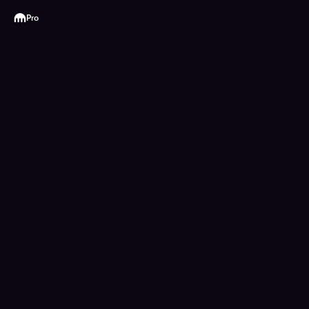
Kraken
Pro