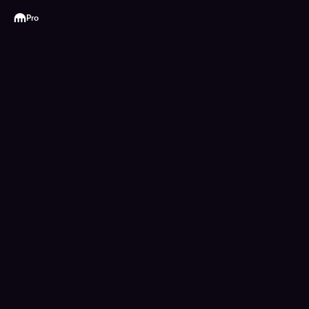
Kraken
Pro