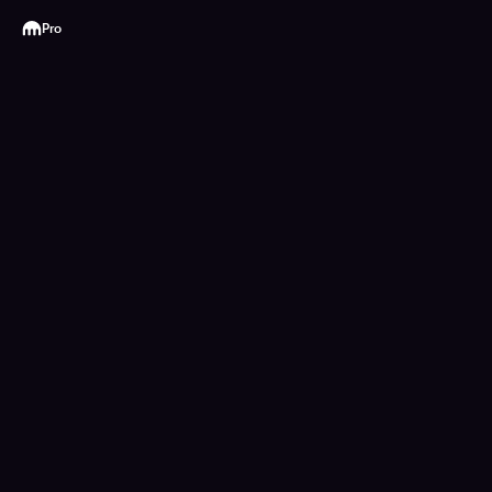
Kraken
Pro