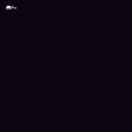
Kraken
Pro