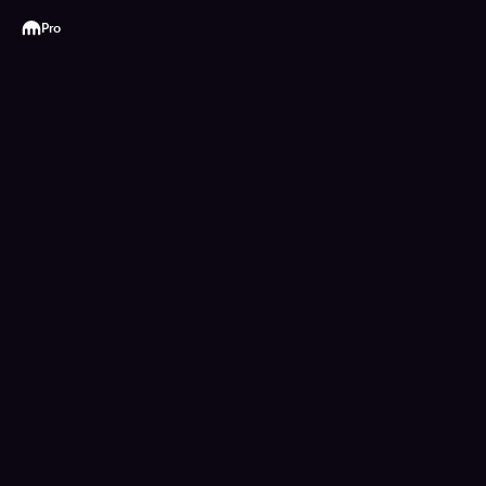
Kraken
Pro