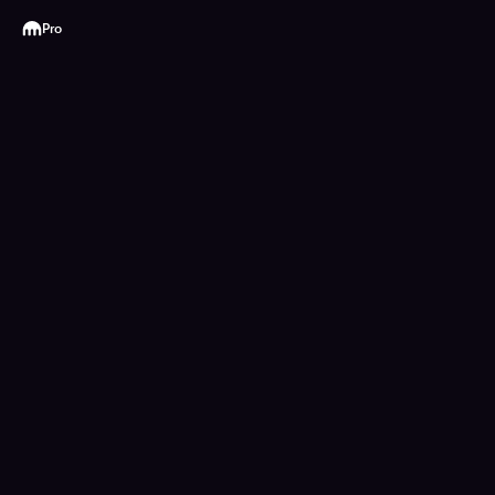
Kraken
Pro