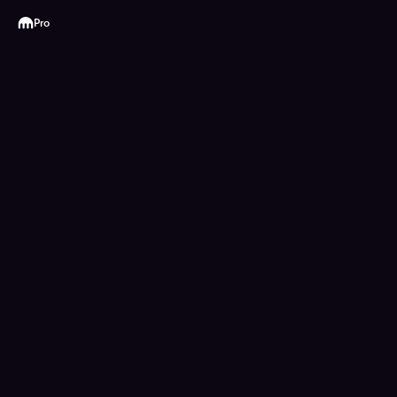
Kraken
Pro