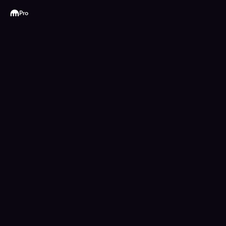
Kraken
Pro