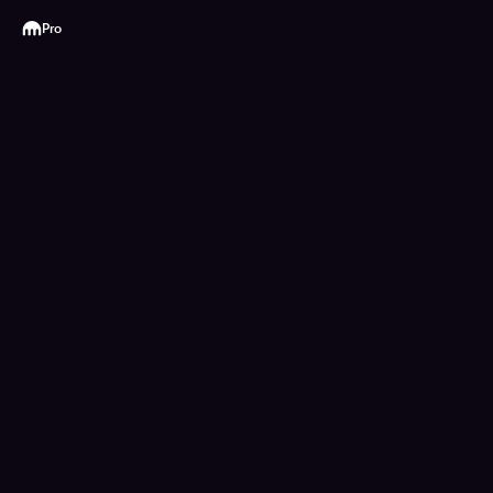
Kraken
Pro