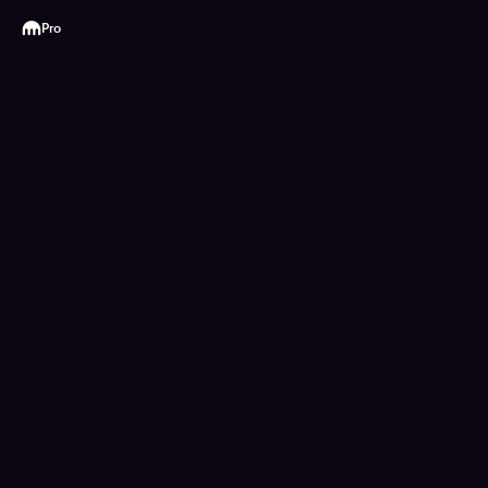
Kraken
Pro