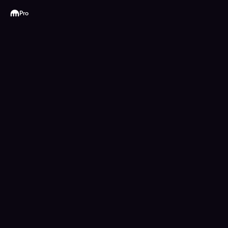
Kraken
Pro