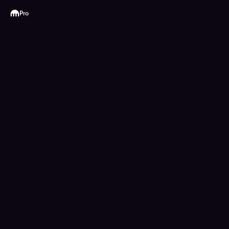
Kraken
Pro