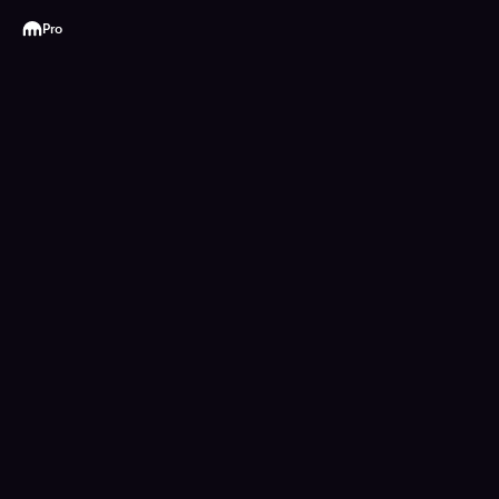
Kraken
Pro