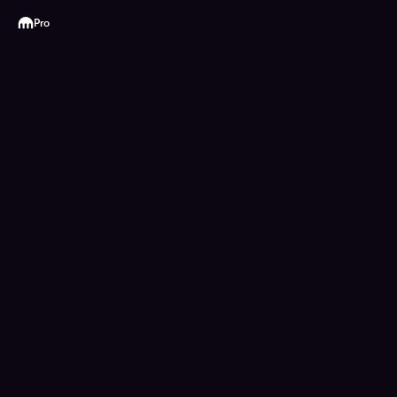
Kraken
Pro