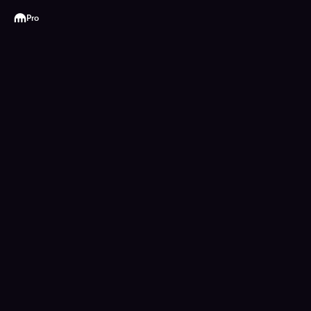
Kraken
Pro