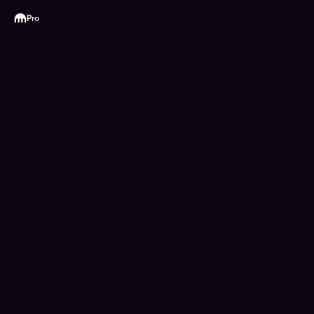
Kraken
Pro