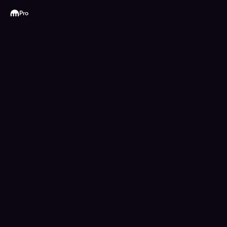
Kraken
Pro