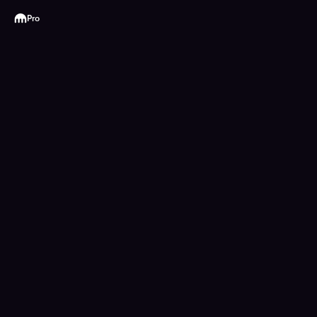
Kraken
Pro