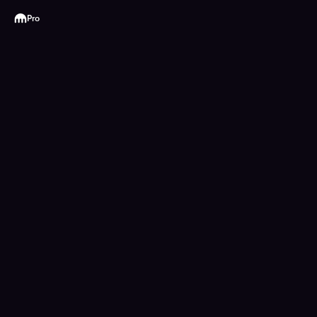
Kraken
Pro