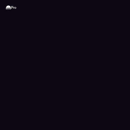
Kraken
Pro