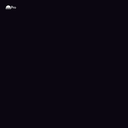
Kraken
Pro