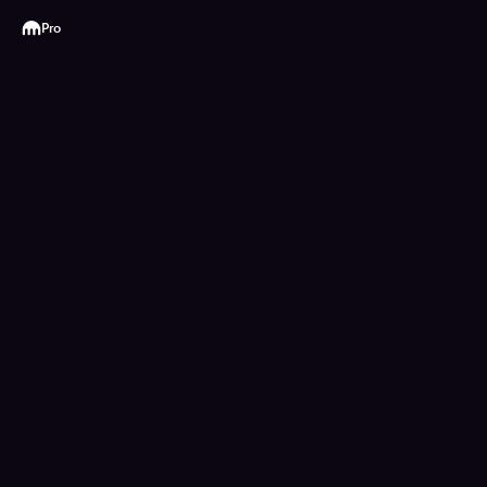
Kraken
Pro