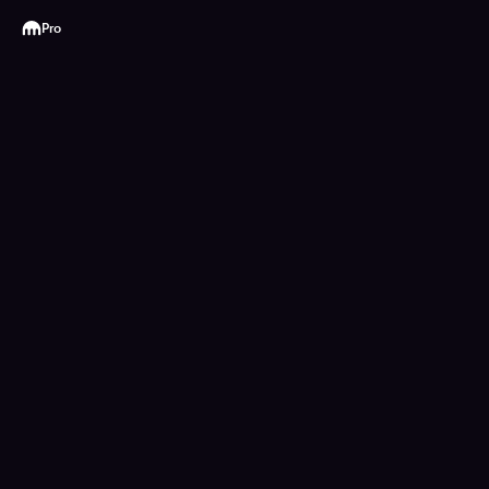
Kraken
Pro