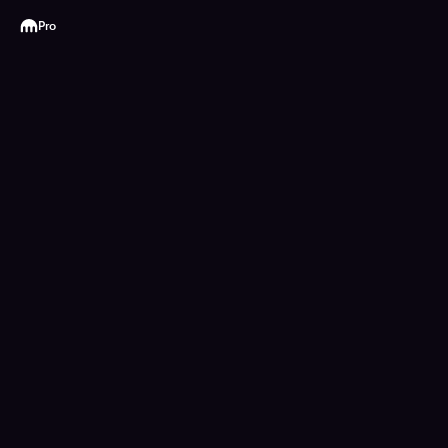
Kraken
Pro