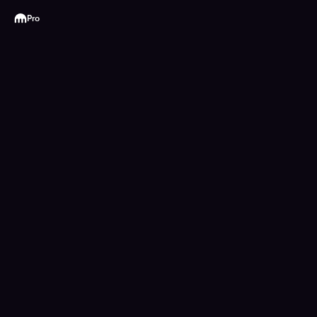
Kraken
Pro