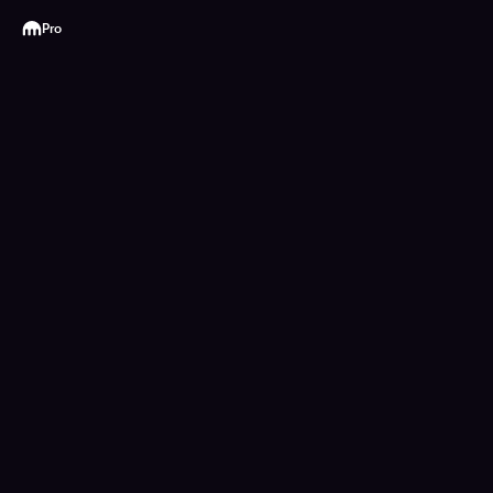
Kraken
Pro