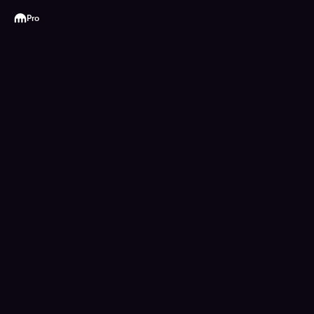
Kraken
Pro