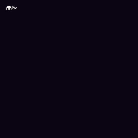
Kraken
Pro