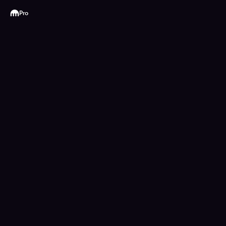
Kraken
Pro