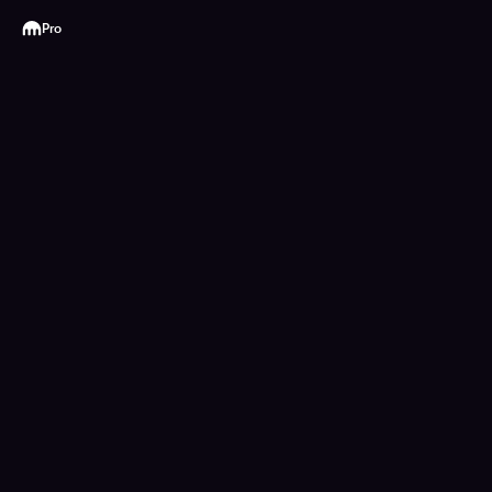
Kraken
Pro