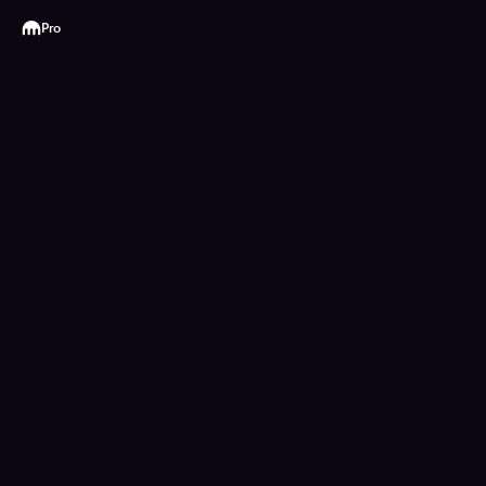
Kraken
Pro