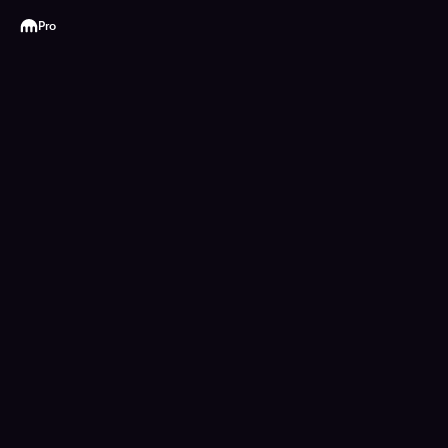
Kraken
Pro