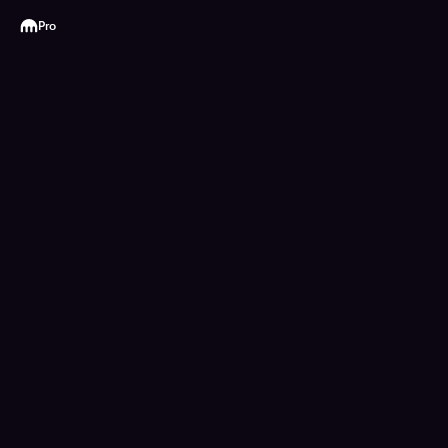
Kraken
Pro