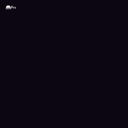
Kraken
Pro