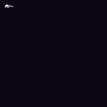
Kraken
Pro