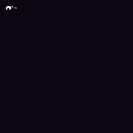
Kraken
Pro