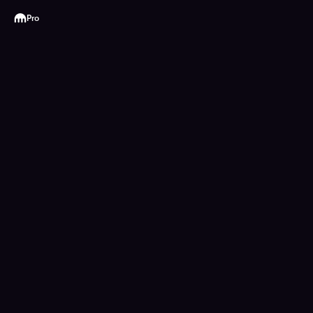
Kraken
Pro