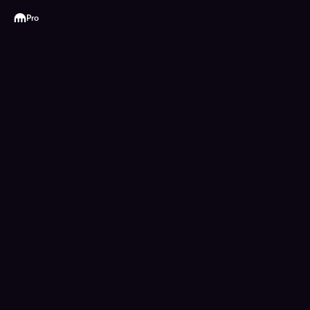
Kraken
Pro