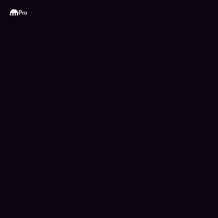
Kraken
Pro