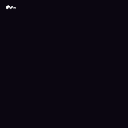
Kraken
Pro