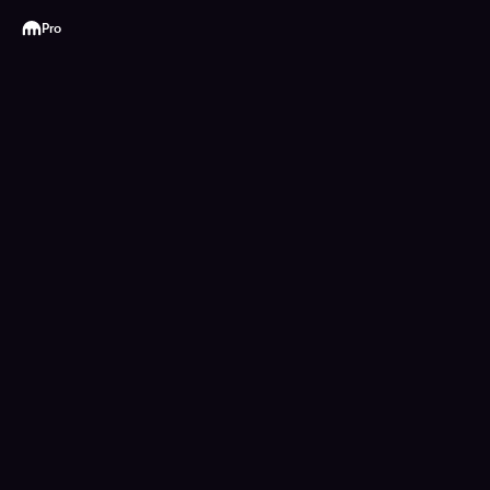
Kraken
Pro