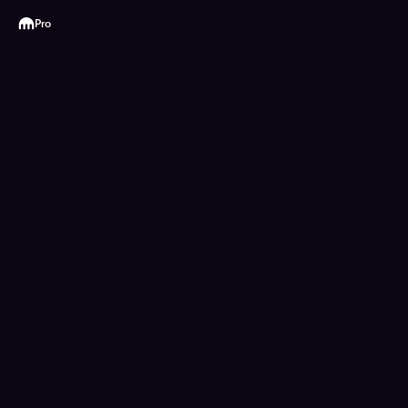
Kraken
Pro