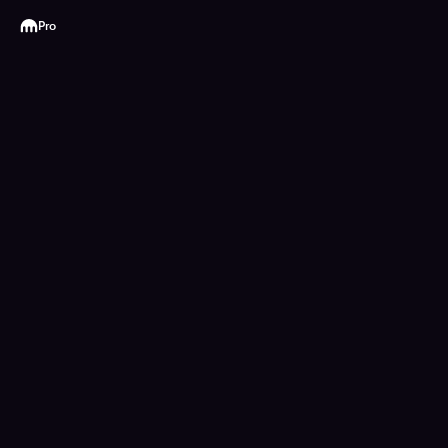
Kraken
Pro