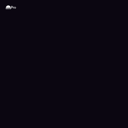
Kraken
Pro