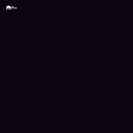
Kraken
Pro