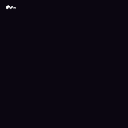
Kraken
Pro