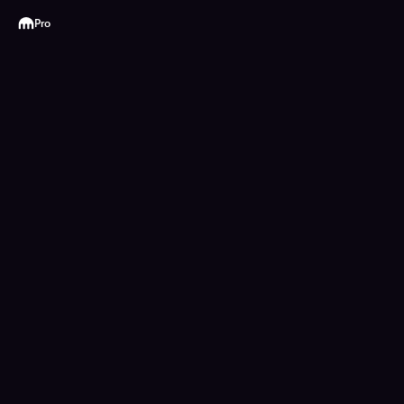
Kraken
Pro