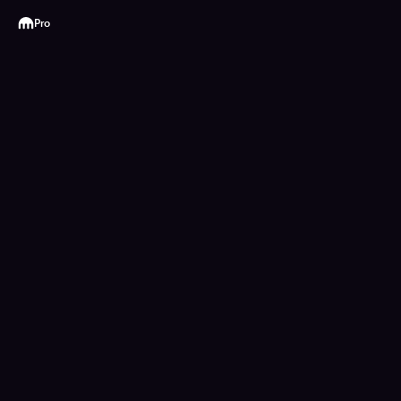
Kraken
Pro